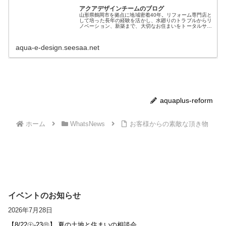
アクアデザインチームのブログ
山形県鶴岡市を拠点に地域密着40年。リフォーム専門店と
して培った長年の経験を活かし、水廻りのトラブルからリ
ノベーション、新築まで、大切なお住まいをトータルサポ
ート「株式会社アクアプラス」のデザインチームが、リフ
ォームや住まいに役立つ情報を中...
aqua-e-design.seesaa.net
aquaplus-reform
ホーム
WhatsNews
お客様からの素敵な頂き物
イベントのお知らせ
2026年7月28日
【8/22㊏-23㊐】 夏の土地と住まいの相談会