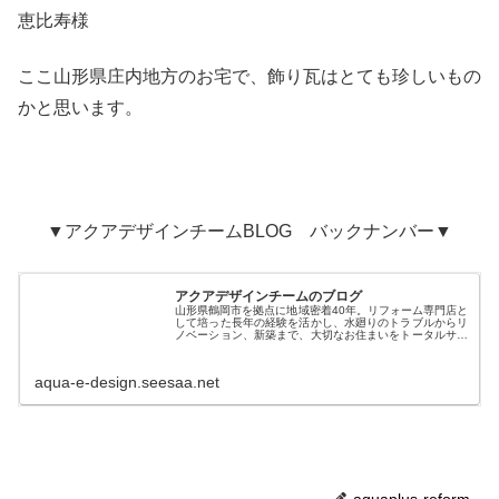
恵比寿様
ここ山形県庄内地方のお宅で、飾り瓦はとても珍しいもの
かと思います。
▼アクアデザインチームBLOG バックナンバー▼
アクアデザインチームのブログ
山形県鶴岡市を拠点に地域密着40年。リフォーム専門店と
して培った長年の経験を活かし、水廻りのトラブルからリ
ノベーション、新築まで、大切なお住まいをトータルサポ
ート「株式会社アクアプラス」のデザインチームが、リフ
ォームや住まいに役立つ情報を中...
aqua-e-design.seesaa.net
aquaplus-reform