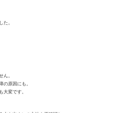
した。
せん。
障の原因にも。
も大変です。