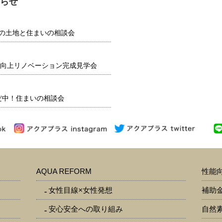
らせ
】 夏の土地と住まいの相談会
向上リノベーション完成見学会
だ中！住まいの相談会
AQUA REFORM
性能
女性目線×女性発想
補助
安心安全への取り組み
自然