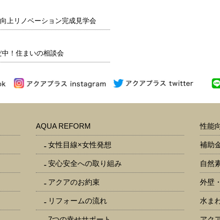
向上リノベーション完成見学会
だ中！住まいの相談会
AQUA REFORM
性能
女性目線×女性発想
補助
安心安全への取り組み
自然
アクアのお約束
外壁
リフォームの流れ
水ま
7つの幸せサポート
アク