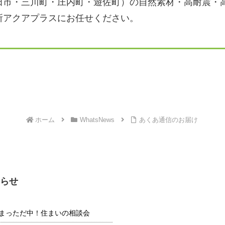
田市・三川町・庄内町・遊佐町）の自然素材・高耐震・
所アクアプラスにお任せください。
ホーム
WhatsNews
あくあ通信のお届け
らせ
】 夏まっただ中！住まいの相談会