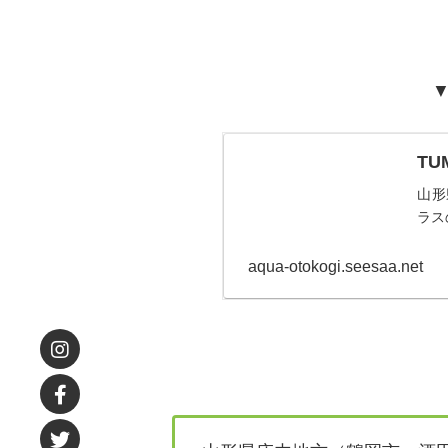
▼
T
山形
ラス
aqua-otokogi.seesaa.net