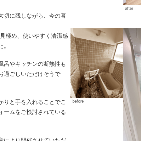
after
大切に残しながら、今の暮
寧に見極め、使いやすく清潔感
た。
風呂やキッチンの断熱性も
お過ごしいただけそうで
かりと手を入れることでこ
before
ォームをご検討されている
意により開催させていただ