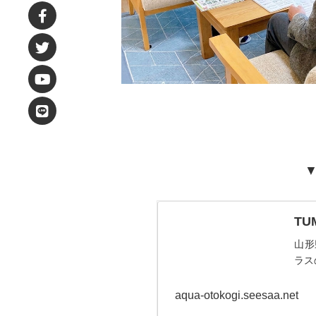
▼
T
山形
ラス
aqua-otokogi.seesaa.net