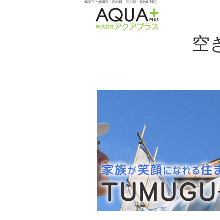
鶴岡市・酒田市・庄内町・三川町・遊佐町対応
空