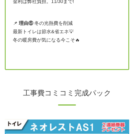
金利は弊社負担。11/30まで!
📌
理由⑥
冬の光熱費を削減
最新トイレは節水&省エネ💡
冬の暖房費が気になる今こそ🔥
工事費コミコミ完成パック