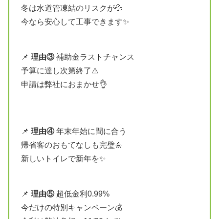
冬は水道管凍結のリスクが💦
今なら安心して工事できます✨
📌
理由③
補助金ラストチャンス
予算に達し次第終了⚠️
申請は弊社におまかせ👌
📌
理由④
年末年始に間に合う
帰省客のおもてなしも完璧🎍
新しいトイレで新年を✨
📌
理由⑤
超低金利0.99%
今だけの特別キャンペーン💰