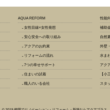
AQUA REFORM
性能
女性目線×女性発想
補助
安心安全への取り組み
自然
アクアのお約束
外壁
リフォームの流れ
水ま
7つの幸せサポート
アク
住まいの試着
【小
職人のいる会社
スタッ
© 2019 鶴岡でリノベーション・リフォーム・新築ならアクアプラス.