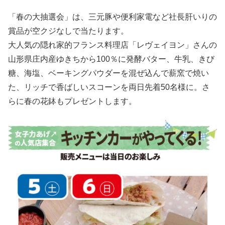
「春の大抽選会」は、三元豚や便利家電など社長肝いりの
賞品が空クジなしで当たります。
大人気の隠れ家的フランス料理店「レヴェイヨン」さんの
山形県庄内産ゆきちから100％に発酵バター、牛乳、きび
糖、海塩、ベーキングパウダーを混ぜ込んで薪窯で焼い
た、リッチで香ばしいスコーンを両日先着50名様に。さ
らに春の花鉢もプレゼントします。