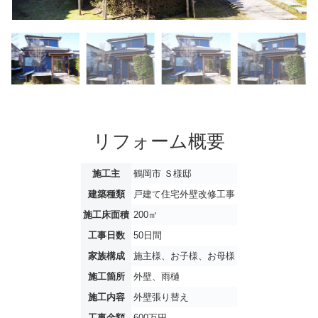
リフォーム概要
施工主
鶴岡市 Ｓ様邸
建築種類
戸建て住宅外壁改修工事
施工床面積
200㎡
工事日数
50日間
家族構成
施主様、お子様、お母様
施工箇所
外壁、雨樋
施工内容
外壁張り替え
工事金額
600万円