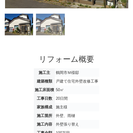
リフォーム概要
施工主
鶴岡市Ｍ様邸
建築種類
戸建て住宅外壁改修工事
施工床面積
50㎡
工事日数
20日間
家族構成
施主様
施工箇所
外壁、雨樋
施工内容
外壁張り替え
工事金額
100万円