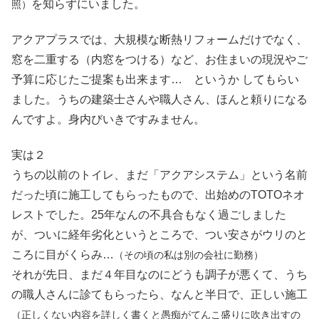
を知らずにいました。
照）
アクアプラスでは、大規模な断熱リフォームだけでなく、
窓を二重する（内窓をつける）など、お住まいの現況やご
予算に応じたご提案も出来ます… というか してもらい
ました。うちの建築士さんや職人さん、ほんと頼りになる
んですよ。身内びいきですみません。
実は２
うちの以前のトイレ、まだ「アクアシステム」という名前
だった頃に施工してもらったもので、出始めのTOTOネオ
レストでした。25年なんの不具合もなく過ごしました
が、ついに経年劣化というところで、つい安さがウリのと
ころに目がくらみ…
（その頃の私は別の会社に勤務）
それが先日、まだ４年目なのにどうも調子が悪くて、うち
の職人さんに診てもらったら、なんと半日で、正しい施工
（正しくない内容を詳しく書くと愚痴がてんこ盛りに吹き出すの