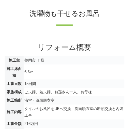
洗濯物も干せるお風呂
リフォーム概要
施工主
鶴岡市 Ｔ様
施工床面
6.6㎡
積
工事日数
15日間
家族構成
ご夫婦、若夫婦、お孫さん一人、お母様
施工箇所
浴室・洗面脱衣室
タイルのお風呂をUBへ交換、洗面脱衣室の断熱交換と内装
施工内容
工事
工事金額
216万円